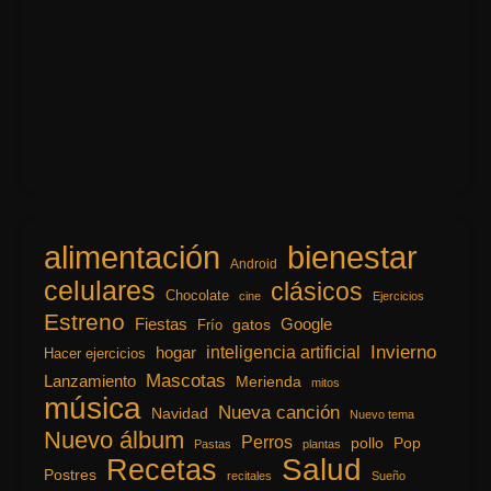
alimentación
bienestar
Android
celulares
clásicos
Chocolate
cine
Ejercicios
Estreno
Fiestas
Google
gatos
Frío
inteligencia artificial
Invierno
hogar
Hacer ejercicios
Mascotas
Lanzamiento
Merienda
mitos
música
Nueva canción
Navidad
Nuevo tema
Nuevo álbum
Perros
pollo
Pop
Pastas
plantas
Recetas
Salud
Postres
recitales
Sueño