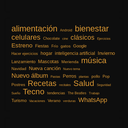
alimentación
bienestar
Android
celulares
clásicos
Chocolate
cine
Ejercicios
Estreno
Fiestas
Google
gatos
Frío
inteligencia artificial
Invierno
hogar
Hacer ejercicios
música
Mascotas
Lanzamiento
Merienda
Nueva canción
Navidad
Nuevo tema
Nuevo álbum
Perros
pollo
Pop
Pastas
plantas
Recetas
Salud
Postres
recitales
Seguridad
Tecno
tendencias
The Beatles
Sueño
Trabajo
WhatsApp
Turismo
Verano
Vacaciones
verduras