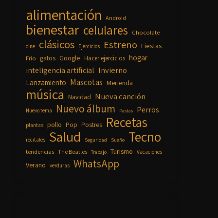
alimentación
Android
bienestar
celulares
Chocolate
clásicos
Estreno
Fiestas
cine
Ejercicios
hogar
Google
gatos
Frío
Hacer ejercicios
inteligencia artificial
Invierno
Mascotas
Lanzamiento
Merienda
música
Nueva canción
Navidad
Nuevo álbum
Perros
Nuevo tema
Pastas
Recetas
pollo
Pop
Postres
plantas
Salud
Tecno
recitales
Seguridad
Sueño
Turismo
tendencias
The Beatles
Vacaciones
Trabajo
WhatsApp
Verano
verduras