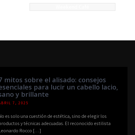
Weekend Café
7 mitos sobre el alisado: consejos
esenciales para lucir un cabello lacio,
sano y brillante
ABRIL 7, 2025
No es solo una cuestión de estética, sino de elegir los
productos y técnicas adecuadas. El reconocido estilista
Leonardo Rocco […]