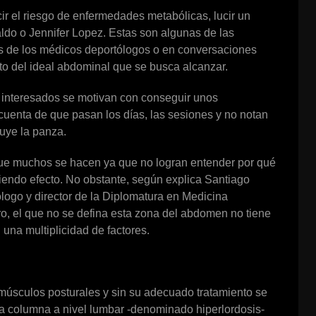
cir el riesgo de enfermedades metabólicas, lucir un
naldo o Jennifer Lopez. Estas son algunas de las
os de los médicos deportólogos o en conversaciones
to del ideal abdominal que se busca alcanzar.
s interesados se motivan con conseguir unos
cuenta de que pasan los días, las sesiones y no notan
uye la panza.
que muchos se hacen ya que no logran entender por qué
niendo efecto. No obstante, según explica Santiago
logo y director de la Diplomatura en Medicina
ro, el que no se defina esta zona del abdomen no tiene
 una multiplicidad de factores.
úsculos posturales y sin su adecuado tratamiento se
la columna a nivel lumbar -denominado hiperlordosis-