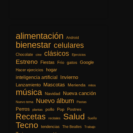
alimentación
Android
bienestar
celulares
clásicos
Chocolate
cine
Ejercicios
Estreno
Fiestas
Google
gatos
Frío
hogar
Hacer ejercicios
inteligencia artificial
Invierno
Mascotas
Lanzamiento
Merienda
mitos
música
Nueva canción
Navidad
Nuevo álbum
Nuevo tema
Pastas
Perros
pollo
Pop
Postres
plantas
Recetas
Salud
recitales
Sueño
Tecno
tendencias
The Beatles
Trabajo