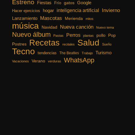
Estreno
Fiestas
Google
gatos
Frío
inteligencia artificial
Invierno
hogar
Hacer ejercicios
Mascotas
Lanzamiento
Merienda
mitos
música
Nueva canción
Navidad
Nuevo tema
Nuevo álbum
Perros
pollo
Pop
Pastas
plantas
Recetas
Salud
Postres
recitales
Sueño
Tecno
Turismo
tendencias
The Beatles
Trabajo
WhatsApp
Verano
Vacaciones
verduras