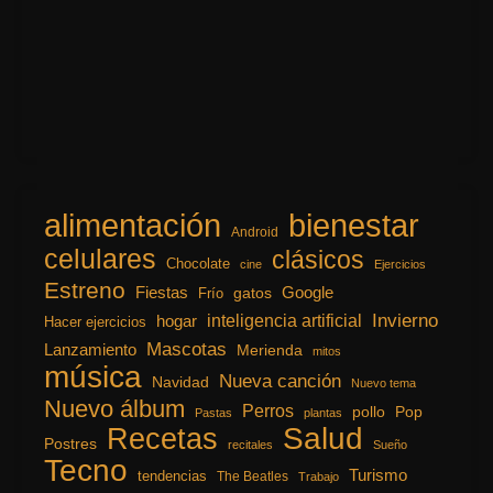
alimentación
bienestar
Android
celulares
clásicos
Chocolate
cine
Ejercicios
Estreno
Fiestas
Google
gatos
Frío
inteligencia artificial
Invierno
hogar
Hacer ejercicios
Mascotas
Lanzamiento
Merienda
mitos
música
Nueva canción
Navidad
Nuevo tema
Nuevo álbum
Perros
pollo
Pop
Pastas
plantas
Recetas
Salud
Postres
recitales
Sueño
Tecno
Turismo
tendencias
The Beatles
Trabajo