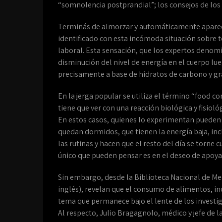
“somnolencia postprandial”; los consejos de los 
Terminás de almorzar y automáticamente aparece
identificado con esta incómoda situación sobre 
laboral. Esta sensación, que los expertos denom
disminución del nivel de energía en el cuerpo l
precisamente a base de hidratos de carbono y gra
En la jerga popular se utiliza el término “food c
tiene que ver con una reacción biológica y fisiol
En estos casos, quienes lo experimentan pueden s
quedan dormidos, que tienen la energía baja, in
las rutinas y hacen que el resto del día se torne c
único que pueden pensar es en el deseo de apoyar
Sin embargo, desde la Biblioteca Nacional de Med
inglés), revelan que el consumo de alimentos, in
tema que permanece bajo el lente de los investi
Al respecto, Julio Bragagnolo, médico y jefe de l