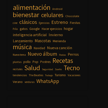
alimentación
Android
bienestar
celulares
Chocolate
clásicos
Estreno
Fiestas
cine
Ejercicios
hogar
Google
gatos
Frío
Hacer ejercicios
inteligencia artificial
Invierno
Mascotas
Lanzamiento
Merienda
música
Nueva canción
Navidad
Nuevo álbum
Perros
Nuevo tema
Pastas
Recetas
pollo
Pop
Postres
plantas
Salud
Tecno
recitales
Seguridad
Sueño
Turismo
tendencias
The Beatles
Vacaciones
Trabajo
WhatsApp
Verano
verduras