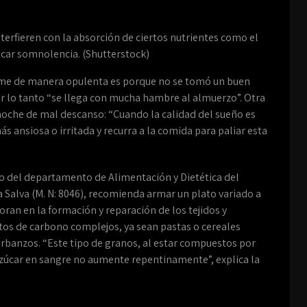
interfieren con la absorción de ciertos nutrientes como el
ocar somnolencia. (Shutterstock)
come de manera opulenta es porque no se tomó un buen
or lo tanto “se llega con mucha hambre al almuerzo”. Otra
noche de mal descanso: “Cuando la calidad del sueño es
 ansiosa o irritada y recurra a la comida para paliar esta
ro del departamento de Alimentación y Dietética del
a Salva (M. N: 8046), recomienda armar un plato variado a
ran en la formación y reparación de los tejidos y
tos de carbono complejos, ya sean pastas o cereales
garbanzos. “Este tipo de granos, al estar compuestos por
l azúcar en sangre no aumente repentinamente”, explica la