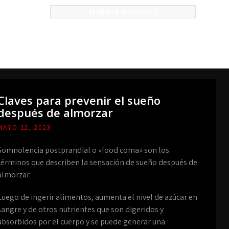
Mañana Weekend
Claves para prevenir el sueño
después de almorzar
MAYO 12, 2023
Somnolencia postprandial o «food coma» son los
términos que describen la sensación de sueño después de
almorzar.
Luego de ingerir alimentos, aumenta el nivel de azúcar en
sangre y de otros nutrientes que son digeridos y
absorbidos por el cuerpo y se puede generar una