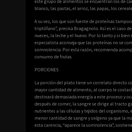
este grupo de alimentos se encuentran los de car
blanco, las pastas, el arroz, las papas, los cereal
A su vez, los que son fuente de proteínas tampo
triptófano”, precisa Bragagnolo. Así es el caso del
nueces, la leche y el huevo. Por lo tanto y si bien 
especialista aconseja que las proteínas no se c
somnolencia. Por esta razón, recomienda acompa
consumo de frutas.
PORCIONES
La porción del plato tiene un correlato directo c
mayor cantidad de alimento, al cuerpo le costará
destinará demasiada energía a este proceso y oc
después de comer, la sangre se dirige al tracto 
nutrientes a las células y tejidos del organismo,
menor cantidad de sangre y oxígeno ya que la ma
esta carencia, “aparece la somnolencia”, sostie