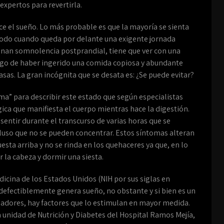
expertos para revertirla.
 el sueño. Lo más probable es que la mayoría se sienta
todo cuando queda por delante una exigente jornada
inan somnolencia postprandial, tiene que ver con una
uego de haber ingerido una comida copiosa y abundante
sas. La gran incógnita que se desata es: ¿Se puede evitar?
oma” para describir este estado que según especialistas
ógica que manifiesta el cuerpo mientras hace la digestión.
entir durante el transcurso de varias horas que se
cluso que no se pueden concentrar. Estos síntomas alteran
uesta arriba y no se rinda en los quehaceres ya que, en lo
 la cabeza y dormir una siesta.
icina de los Estados Unidos (NIH por sus siglas en
defectiblemente genera sueño, no obstante y si bien es un
gadores, hay factores que lo estimulan en mayor medida.
a unidad de Nutrición y Diabetes del Hospital Ramos Mejía,