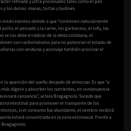
ácter refinado y ultra procesados tales como el pan
es y los dulces: masas, tortas y budines.
co están exentos debido a que “contienen naturalmente
 pollo, el pescado y la carne, los garbanzos, el tofu, las
no se los debe erradicar de la dieta cotidiana, el
ombinen con carbohidratos para no potenciar el estado de
ñarlas con verduras y aconseja también priorizar el
on la aparición del sueño después de almorzar. Es que “a
 más digerir y absorber los nutrientes, en consecuencia
asionará cansancio”, aclara Bragagnolo. Sucede que
gastrointestinal para promover el transporte de los
 entonces, si el consumo fue abundante, el cerebro recibirá
yoría estará concentrada en la zona estomacal. Frente a
ne Bragagnolo.