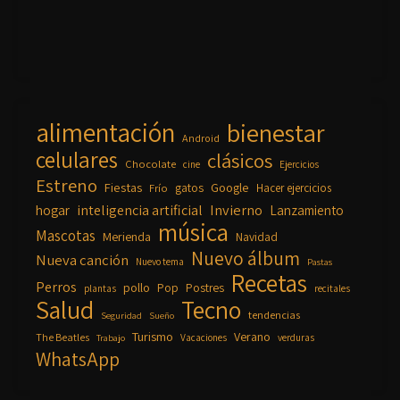
alimentación
bienestar
Android
celulares
clásicos
Chocolate
cine
Ejercicios
Estreno
Fiestas
Google
gatos
Frío
Hacer ejercicios
inteligencia artificial
Invierno
hogar
Lanzamiento
música
Mascotas
Merienda
Navidad
Nuevo álbum
Nueva canción
Nuevo tema
Pastas
Recetas
Perros
pollo
Pop
Postres
plantas
recitales
Salud
Tecno
tendencias
Seguridad
Sueño
Turismo
Verano
The Beatles
Vacaciones
verduras
Trabajo
WhatsApp