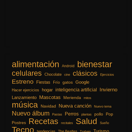
alimentación
bienestar
Android
celulares
clásicos
Chocolate
cine
Ejercicios
Estreno
Fiestas
Google
gatos
Frío
inteligencia artificial
Invierno
hogar
Hacer ejercicios
Mascotas
Lanzamiento
Merienda
mitos
música
Nueva canción
Navidad
Nuevo tema
Nuevo álbum
Perros
pollo
Pop
Pastas
plantas
Recetas
Salud
Postres
recitales
Sueño
Tecno
Turismo
tendencias
The Beatles
Trabajo