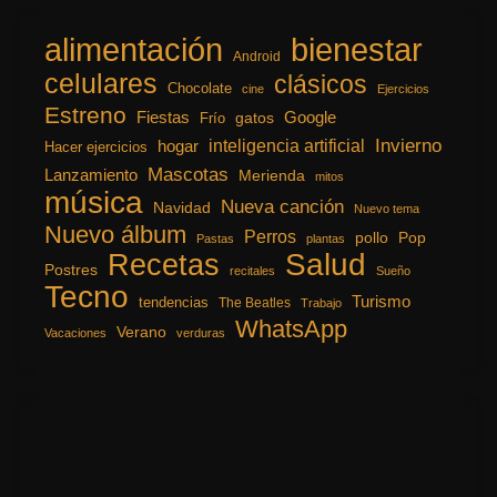
alimentación
bienestar
Android
celulares
clásicos
Chocolate
cine
Ejercicios
Estreno
Fiestas
Google
gatos
Frío
inteligencia artificial
Invierno
hogar
Hacer ejercicios
Mascotas
Lanzamiento
Merienda
mitos
música
Nueva canción
Navidad
Nuevo tema
Nuevo álbum
Perros
pollo
Pop
Pastas
plantas
Recetas
Salud
Postres
recitales
Sueño
Tecno
Turismo
tendencias
The Beatles
Trabajo
WhatsApp
Verano
Vacaciones
verduras