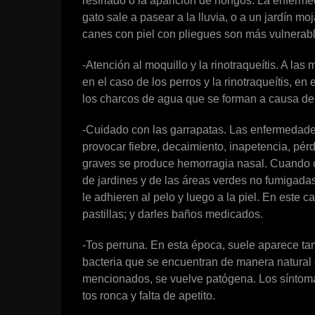
resfriado o la aparición de hongos. La enferm
gato sale a pasear a la lluvia, o a un jardín m
canes con piel con pliegues son más vulnerabl
-Atención al moquillo y la rinotraqueítis. A l
en el caso de los perros y la rinotraqueítis, en
los charcos de agua que se forman a causa de l
-Cuidado con las garrapatas. Las enfermedade
provocar fiebre, decaimiento, inapetencia, pér
graves se produce hemorragia nasal. Cuando c
de jardines y de las áreas verdes no fumigadas
le adhieren al pelo y luego a la piel. En este 
pastillas; y darles baños medicados.
-Tos perruna. En esta época, suele aparece ta
bacteria que se encuentran de manera natural e
mencionados, se vuelve patógena. Los síntomas
tos ronca y falta de apetito.