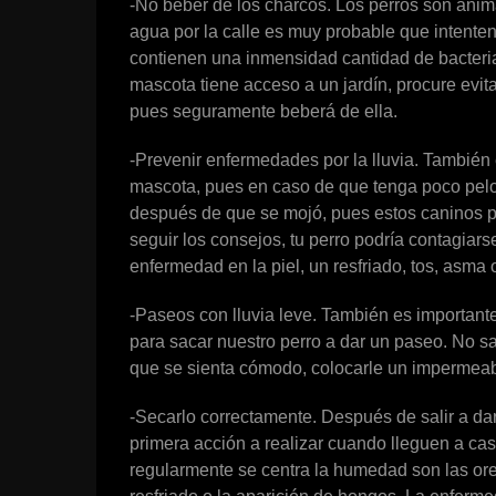
-No beber de los charcos. Los perros son anim
agua por la calle es muy probable que intente
contienen una inmensidad cantidad de bacteria
mascota tiene acceso a un jardín, procure evit
pues seguramente beberá de ella.
-Prevenir enfermedades por la lluvia. También e
mascota, pues en caso de que tenga poco pelo 
después de que se mojó, pues estos caninos p
seguir los consejos, tu perro podría contagia
enfermedad en la piel, un resfriado, tos, asma
-Paseos con lluvia leve. También es important
para sacar nuestro perro a dar un paseo. No sa
que se sienta cómodo, colocarle un impermeab
-Secarlo correctamente. Después de salir a dar
primera acción a realizar cuando lleguen a cas
regularmente se centra la humedad son las oreja