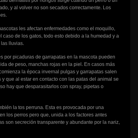
edad dermatitis por hongos surge cuando un perro o un
ojado, y al volver no son secados correctamente. Los
es.
as mascotas les afectan enfermedades como el moquillo,
 el caso de los gatos, todo esto debido a la humedad y a
as lluvias.
s por picaduras de garrapatas en la mascota pueden
dida de peso, manchas rojas en la piel. En casos más
omienza la época invernal pulgas y garrapatas salen
 y que al estar en contacto con las patas del animal se
caso hay que desparasitarlos con spray, pipetas o
mbién la tos perruna. Esta es provocada por una
n los perros pero que, unida a los factores antes
 son secreción transparente y abundante por la nariz,