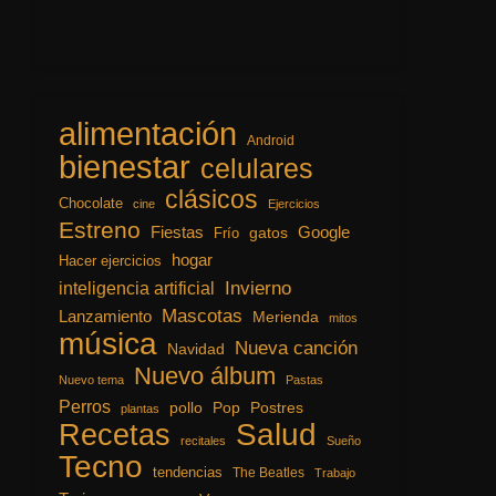
alimentación
Android
bienestar
celulares
clásicos
Chocolate
cine
Ejercicios
Estreno
Fiestas
Google
gatos
Frío
hogar
Hacer ejercicios
inteligencia artificial
Invierno
Mascotas
Lanzamiento
Merienda
mitos
música
Nueva canción
Navidad
Nuevo álbum
Nuevo tema
Pastas
Perros
pollo
Pop
Postres
plantas
Recetas
Salud
recitales
Sueño
Tecno
tendencias
The Beatles
Trabajo