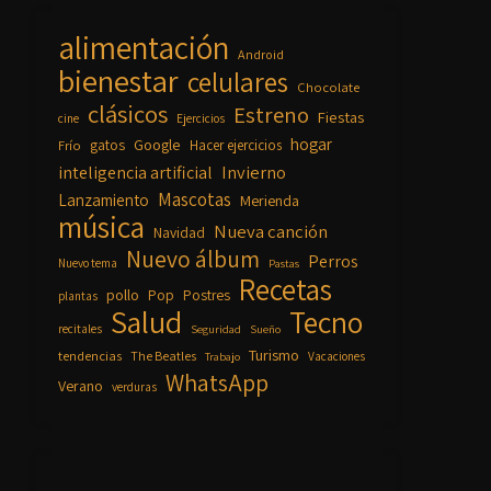
alimentación
Android
bienestar
celulares
Chocolate
clásicos
Estreno
Fiestas
cine
Ejercicios
hogar
Google
gatos
Frío
Hacer ejercicios
inteligencia artificial
Invierno
Mascotas
Lanzamiento
Merienda
música
Nueva canción
Navidad
Nuevo álbum
Perros
Nuevo tema
Pastas
Recetas
pollo
Pop
Postres
plantas
Salud
Tecno
recitales
Seguridad
Sueño
Turismo
tendencias
The Beatles
Vacaciones
Trabajo
WhatsApp
Verano
verduras