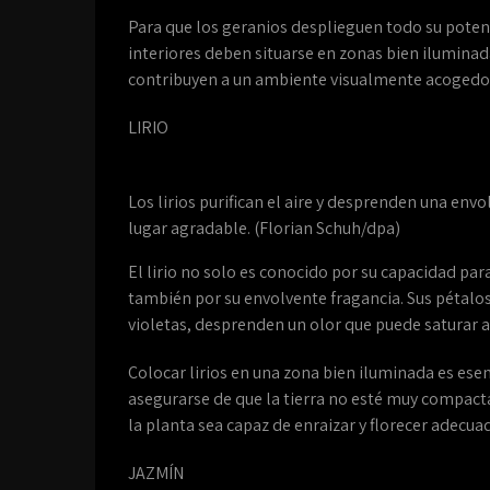
Para que los geranios desplieguen todo su potenc
interiores deben situarse en zonas bien ilumina
contribuyen a un ambiente visualmente acogedor, 
LIRIO
Los lirios purifican el aire y desprenden una env
lugar agradable. (Florian Schuh/dpa)
El lirio no solo es conocido por su capacidad para
también por su envolvente fragancia. Sus pétalos
violetas, desprenden un olor que puede saturar 
Colocar lirios en una zona bien iluminada es ese
asegurarse de que la tierra no esté muy compacta
la planta sea capaz de enraizar y florecer adecu
JAZMÍN