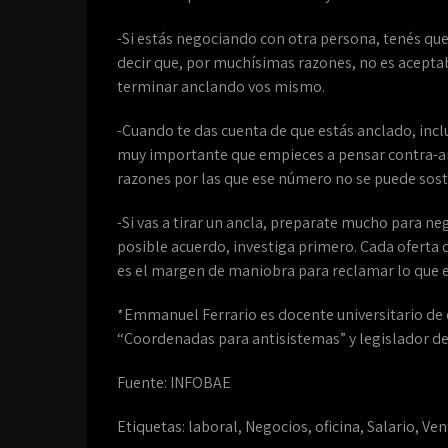
-Si estás negociando con otra persona, tenés que d
decir que, por muchísimas razones, no es acepta
terminar anclando vos mismo.
-Cuando te das cuenta de que estás anclado, incl
muy importante que empieces a pensar contra-ar
razones por las que ese número no se puede sost
-Si vas a tirar un ancla, preparate mucho para neg
posible acuerdo, investiga primero. Cada oferta 
es el margen de maniobra para reclamar lo que es
*Emmanuel Ferrario es docente universitario de
“Coordenadas para antisistemas” y legislador de
Fuente: INFOBAE
Etiquetas:
laboral
,
Negocios
,
oficina
,
Salario
,
Ven