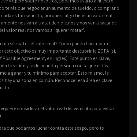
tive y opere sobre nosotros, podemos usarlo a nuestro
ando tenés que negociar un aumento de sueldo, o comprar o
nada es tan sencillo, porque si algo tiene un valor real
amente nos van a tratar de ridículos y nos van a sacar de
del valor real nos vamos a “querer matar”.
o no sé cuál es el valor real? Cómo puedo hacer para
rar este objetivo es muy importante descubrir la ZOPA (sí,
f Possible Agreement, en inglés). Este punto es clave,
n tu visión y la de aquella persona con la que estás
imo a ganar y tu mínimo para aceptar. Esto mismo, le
 dos hay una zona en común. Reconocer esa área es clave
usto.
equiere considerar el valor real del vehículo para evitar
)
para que podamos luchar contra este sesgo, pero te