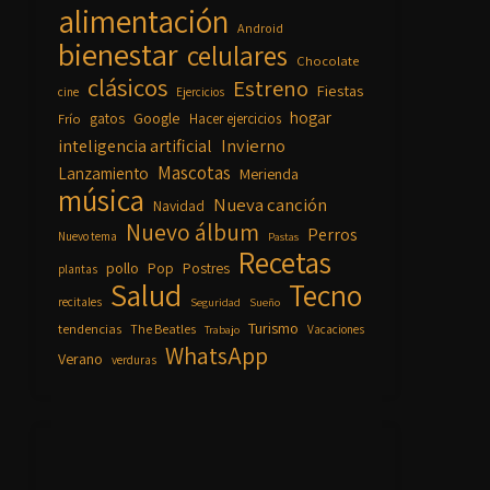
alimentación
Android
bienestar
celulares
Chocolate
clásicos
Estreno
Fiestas
cine
Ejercicios
hogar
Google
gatos
Frío
Hacer ejercicios
inteligencia artificial
Invierno
Mascotas
Lanzamiento
Merienda
música
Nueva canción
Navidad
Nuevo álbum
Perros
Nuevo tema
Pastas
Recetas
pollo
Pop
Postres
plantas
Salud
Tecno
recitales
Seguridad
Sueño
Turismo
tendencias
The Beatles
Vacaciones
Trabajo
WhatsApp
Verano
verduras