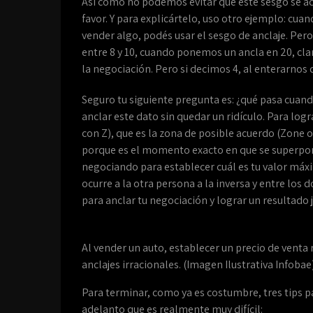
Así como no podemos evitar que este sesgo se ac
favor. Y para explicártelo, uso otro ejemplo: cu
vender algo, podés usar el sesgo de anclaje. Pero 
entre 8 y 10, cuando ponemos un ancla en 20, clar
la negociación. Pero si decimos 4, al enterarnos 
Seguro tu siguiente pregunta es: ¿qué pasa cuand
anclar este dato sin quedar un ridículo. Para log
con Z), que es la zona de posible acuerdo (Zone o
porque es el momento exacto en que se superpone
negociando para establecer cuál es tu valor máx
ocurre a la otra persona a la inversa y entre los
para anclar tu negociación y lograr un resultado j
Al vender un auto, establecer un precio de venta r
anclajes irracionales. (Imagen Ilustrativa Infobae
Para terminar, como ya es costumbre, tres tips 
adelanto que es realmente muy difícil: