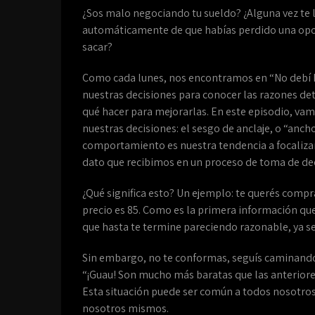
¿Sos malo negociando tu sueldo? ¿Alguna vez te l
automáticamente de que habías perdido una opor
sacar?
Como cada lunes, nos encontramos en “No debí h
nuestras decisiones para conocer las razones det
qué hacer para mejorarlas. En este episodio, vam
nuestras decisiones: el sesgo de anclaje, o “anch
comportamiento es nuestra tendencia a focaliza
dato que recibimos en un proceso de toma de dec
¿Qué significa esto? Un ejemplo: te querés compra
precio es 85. Como es la primera información que 
que hasta te termine pareciendo razonable, ya sea
Sin embargo, no te conformas, seguís caminando y
“¡Guau! Son mucho más baratas que las anteriores
Esta situación puede ser común a todos nosotro
nosotros mismos.