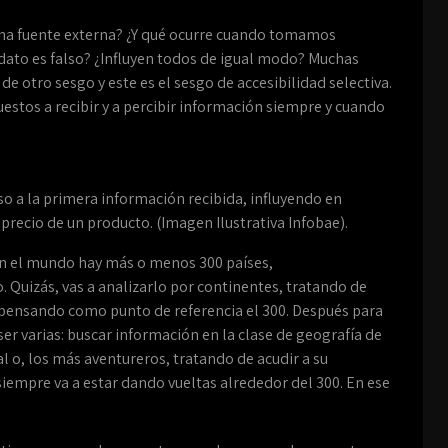
una fuente externa? ¿Y qué ocurre cuando tomamos
dato es falso? ¿Influyen todos de igual modo? Muchas
e otro sesgo y este es el sesgo de accesibilidad selectiva.
estos a recibir y a percibir información siempre y cuando
so a la primera información recibida, influyendo en
recio de un producto. (Imagen Ilustrativa Infobae).
en el mundo hay más o menos 300 países,
. Quizás, vas a analizarlo por continentes, tratando de
 pensando como punto de referencia el 300. Después para
ser varias: buscar información en la clase de geografía de
al o, los más aventureros, tratando de acudir a su
iempre va a estar dando vueltas alrededor del 300. En ese