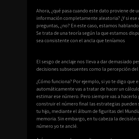
Ahora, ¿qué pasa cuando este dato proviene de 
información completamente aleatoria? ¿Y si ese 
preguntas, ¿no? En este caso, estamos hablando d
Se trata de una teoría según la que estamos dispu
sea consistente con el ancla que teníamos
El sesgo de anclaje nos lleva a dar demasiado pe
decisiones subsecuentes como la percepción del p
¿Cómo funciona? Por ejemplo, si yo te digo que 
automáticamente vas a tratar de hacer un cálculo
estimar ese número. Pero siempre vas a hacerlo
construir el número final las estrategias pueden 
tu hijo, mediante el álbum de figuritas del Mundi
memoria. Sin embargo, en tu cabeza la decisión s
número yo te anclé.