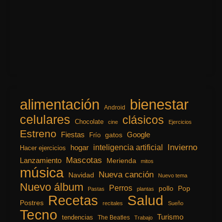
alimentación
bienestar
Android
celulares
clásicos
Chocolate
cine
Ejercicios
Estreno
Fiestas
Google
gatos
Frío
inteligencia artificial
Invierno
hogar
Hacer ejercicios
Mascotas
Lanzamiento
Merienda
mitos
música
Nueva canción
Navidad
Nuevo tema
Nuevo álbum
Perros
pollo
Pop
Pastas
plantas
Recetas
Salud
Postres
recitales
Sueño
Tecno
Turismo
tendencias
The Beatles
Trabajo