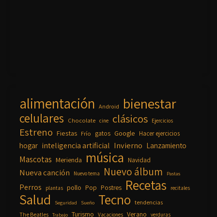
alimentación
bienestar
Android
celulares
clásicos
Chocolate
cine
Ejercicios
Estreno
Fiestas
Google
gatos
Frío
Hacer ejercicios
inteligencia artificial
Invierno
hogar
Lanzamiento
música
Mascotas
Merienda
Navidad
Nuevo álbum
Nueva canción
Nuevo tema
Pastas
Recetas
Perros
pollo
Pop
Postres
plantas
recitales
Salud
Tecno
tendencias
Seguridad
Sueño
Turismo
Verano
The Beatles
Vacaciones
verduras
Trabajo