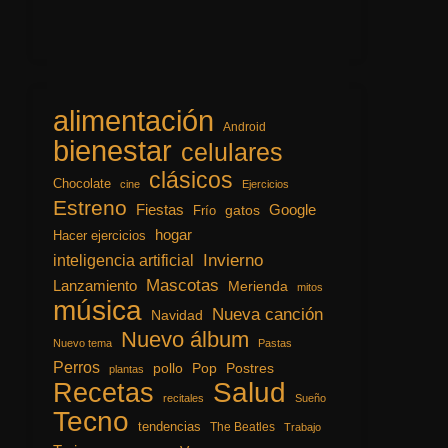
alimentación
Android
bienestar
celulares
clásicos
Chocolate
cine
Ejercicios
Estreno
Fiestas
Google
gatos
Frío
hogar
Hacer ejercicios
inteligencia artificial
Invierno
Mascotas
Lanzamiento
Merienda
mitos
música
Nueva canción
Navidad
Nuevo álbum
Nuevo tema
Pastas
Perros
pollo
Pop
Postres
plantas
Recetas
Salud
recitales
Sueño
Tecno
tendencias
The Beatles
Trabajo