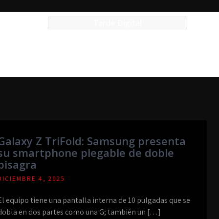
Tarde Digital
Galaxy Z TriFold: Samsung presenta
su smartphone plegable de doble
bisagra
DICIEMBRE 4, 2025
El equipo tiene una pantalla interna de 10 pulgadas que se
dobla en dos partes como una G; también un […]