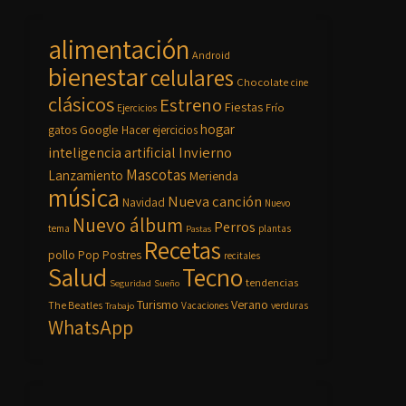
alimentación
Android
bienestar
celulares
Chocolate
cine
clásicos
Estreno
Fiestas
Frío
Ejercicios
hogar
Google
gatos
Hacer ejercicios
inteligencia artificial
Invierno
Mascotas
Lanzamiento
Merienda
música
Nueva canción
Navidad
Nuevo
Nuevo álbum
Perros
tema
plantas
Pastas
Recetas
pollo
Pop
Postres
recitales
Salud
Tecno
tendencias
Seguridad
Sueño
Turismo
Verano
The Beatles
Vacaciones
verduras
Trabajo
WhatsApp