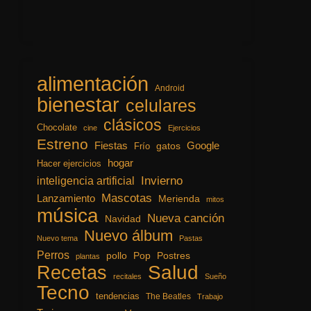
alimentación
Android
bienestar
celulares
clásicos
Chocolate
cine
Ejercicios
Estreno
Fiestas
Google
gatos
Frío
hogar
Hacer ejercicios
inteligencia artificial
Invierno
Mascotas
Lanzamiento
Merienda
mitos
música
Nueva canción
Navidad
Nuevo álbum
Nuevo tema
Pastas
Perros
pollo
Pop
Postres
plantas
Recetas
Salud
recitales
Sueño
Tecno
tendencias
The Beatles
Trabajo