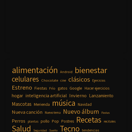
alimentación
bienestar
Android
celulares
clásicos
Chocolate
cine
Ejercicios
Estreno
Fiestas
Google
gatos
Frío
Hacer ejercicios
inteligencia artificial
Invierno
hogar
Lanzamiento
música
Mascotas
Merienda
Navidad
Nuevo álbum
Nueva canción
Nuevo tema
Pastas
Recetas
Perros
pollo
Pop
Postres
plantas
recitales
Salud
Tecno
tendencias
Seguridad
Sueño