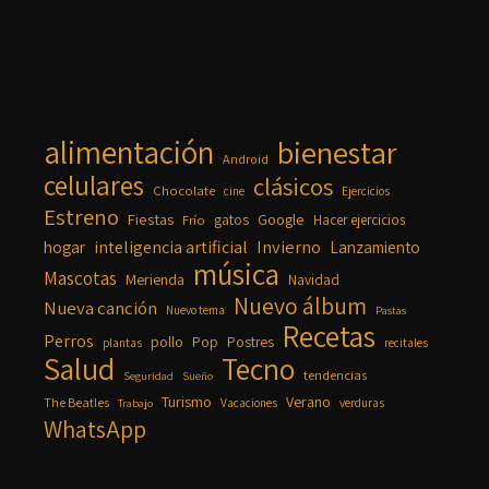
alimentación
bienestar
Android
celulares
clásicos
Chocolate
cine
Ejercicios
Estreno
Fiestas
Google
gatos
Frío
Hacer ejercicios
inteligencia artificial
Invierno
hogar
Lanzamiento
música
Mascotas
Merienda
Navidad
Nuevo álbum
Nueva canción
Nuevo tema
Pastas
Recetas
Perros
pollo
Pop
Postres
plantas
recitales
Salud
Tecno
tendencias
Seguridad
Sueño
Turismo
Verano
The Beatles
Vacaciones
verduras
Trabajo
WhatsApp