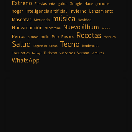
Estreno
Fiestas
Google
gatos
Frío
Hacer ejercicios
inteligencia artificial
Invierno
hogar
Lanzamiento
música
Mascotas
Merienda
Navidad
Nuevo álbum
Nueva canción
Nuevo tema
Pastas
Recetas
Perros
pollo
Pop
Postres
plantas
recitales
Salud
Tecno
tendencias
Seguridad
Sueño
Turismo
Verano
The Beatles
Vacaciones
verduras
Trabajo
WhatsApp