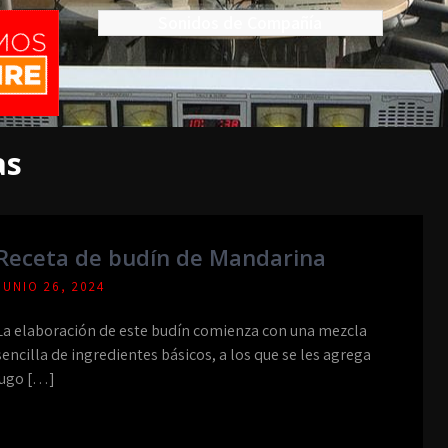
Sonidos de Compañía
as
Receta de budín de Mandarina
JUNIO 26, 2024
La elaboración de este budín comienza con una mezcla
sencilla de ingredientes básicos, a los que se les agrega
jugo […]