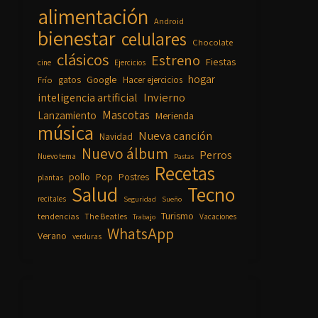
alimentación
Android
bienestar
celulares
Chocolate
clásicos
Estreno
Fiestas
cine
Ejercicios
hogar
Google
gatos
Frío
Hacer ejercicios
inteligencia artificial
Invierno
Mascotas
Lanzamiento
Merienda
música
Nueva canción
Navidad
Nuevo álbum
Perros
Nuevo tema
Pastas
Recetas
pollo
Pop
Postres
plantas
Salud
Tecno
recitales
Seguridad
Sueño
Turismo
tendencias
The Beatles
Vacaciones
Trabajo
WhatsApp
Verano
verduras