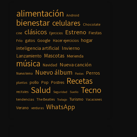
alimentación
Android
bienestar
celulares
Chocolate
clásicos
Estreno
Fiestas
cine
Ejercicios
hogar
Google
gatos
Frío
Hacer ejercicios
inteligencia artificial
Invierno
Mascotas
Lanzamiento
Merienda
música
Nueva canción
Navidad
Nuevo álbum
Perros
Nuevo tema
Pastas
Recetas
pollo
Pop
Postres
plantas
Salud
Tecno
recitales
Seguridad
Sueño
Turismo
tendencias
The Beatles
Vacaciones
Trabajo
WhatsApp
Verano
verduras