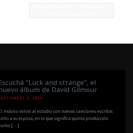
Fuera de horario: Escucha nuestra
selección musical 24/7
Escuchá “Luck and strange”, el
nuevo álbum de David Gilmour
SEPTIEMBRE 6, 2024
El músico volvió al estudio con nuevas canciones escritas
junto a su esposa, en lo que significa quinta producción
como […]