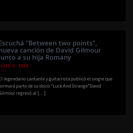
Escuchá “Between two points”,
nueva canción de David Gilmour
junto a su hija Romany
JULIO 8, 2024
El legendario cantante y guitarrista publicó el single que
formará parte de su disco “Luck And Strange”David
Gilmour regresó al […]