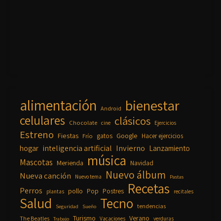
alimentación
bienestar
Android
celulares
clásicos
Chocolate
cine
Ejercicios
Estreno
Fiestas
Google
gatos
Frío
Hacer ejercicios
inteligencia artificial
Invierno
hogar
Lanzamiento
música
Mascotas
Merienda
Navidad
Nuevo álbum
Nueva canción
Nuevo tema
Pastas
Recetas
Perros
pollo
Pop
Postres
plantas
recitales
Salud
Tecno
tendencias
Seguridad
Sueño
Turismo
Verano
The Beatles
Vacaciones
verduras
Trabajo