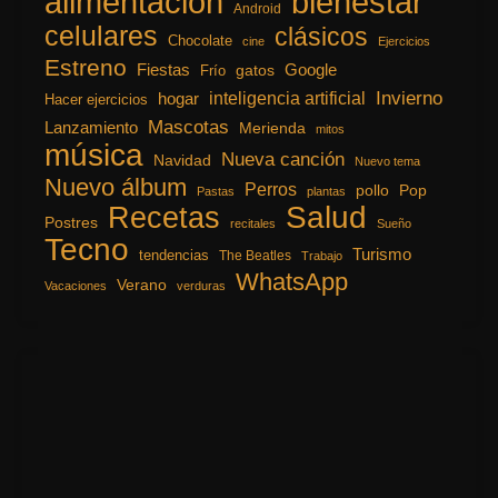
alimentación
bienestar
Android
celulares
clásicos
Chocolate
cine
Ejercicios
Estreno
Fiestas
Google
gatos
Frío
inteligencia artificial
Invierno
hogar
Hacer ejercicios
Mascotas
Lanzamiento
Merienda
mitos
música
Nueva canción
Navidad
Nuevo tema
Nuevo álbum
Perros
pollo
Pop
Pastas
plantas
Recetas
Salud
Postres
recitales
Sueño
Tecno
Turismo
tendencias
The Beatles
Trabajo
WhatsApp
Verano
Vacaciones
verduras