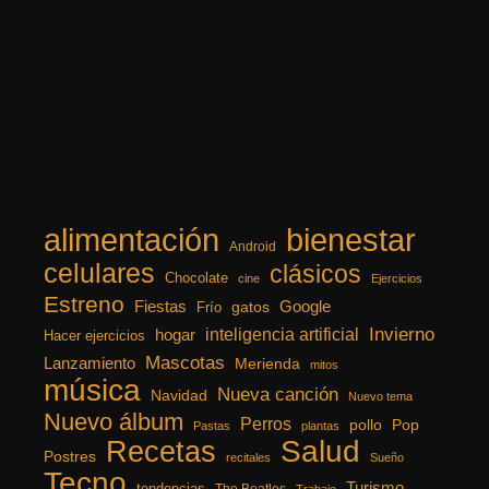
alimentación
bienestar
Android
celulares
clásicos
Chocolate
cine
Ejercicios
Estreno
Fiestas
Google
gatos
Frío
inteligencia artificial
Invierno
hogar
Hacer ejercicios
Mascotas
Lanzamiento
Merienda
mitos
música
Nueva canción
Navidad
Nuevo tema
Nuevo álbum
Perros
pollo
Pop
Pastas
plantas
Recetas
Salud
Postres
recitales
Sueño
Tecno
Turismo