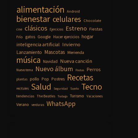
alimentación
Android
bienestar
celulares
Chocolate
clásicos
Estreno
Fiestas
cine
Ejercicios
hogar
Google
gatos
Frío
Hacer ejercicios
inteligencia artificial
Invierno
Mascotas
Lanzamiento
Merienda
música
Nueva canción
Navidad
Nuevo álbum
Perros
Nuevo tema
Pastas
Recetas
pollo
Pop
Postres
plantas
Salud
Tecno
recitales
Seguridad
Sueño
Turismo
tendencias
The Beatles
Vacaciones
Trabajo
WhatsApp
Verano
verduras