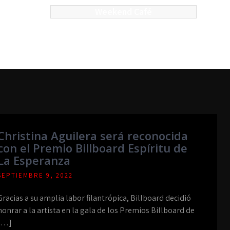
Weekend Café
Christina Aguilera será reconocida
con el Premio Billboard Espíritu de
La Esperanza
SEPTIEMBRE 9, 2022
Gracias a su amplia labor filantrópica, Billboard decidió
honrar a la artista en la gala de los Premios Billboard de
[…]