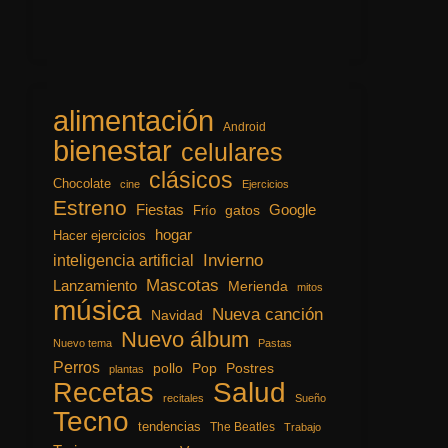
alimentación
Android
bienestar
celulares
clásicos
Chocolate
cine
Ejercicios
Estreno
Fiestas
Google
gatos
Frío
hogar
Hacer ejercicios
inteligencia artificial
Invierno
Mascotas
Lanzamiento
Merienda
mitos
música
Nueva canción
Navidad
Nuevo álbum
Nuevo tema
Pastas
Perros
pollo
Pop
Postres
plantas
Recetas
Salud
recitales
Sueño
Tecno
tendencias
The Beatles
Trabajo