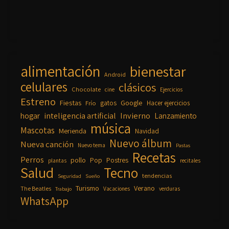
alimentación
bienestar
Android
celulares
clásicos
Chocolate
cine
Ejercicios
Estreno
Fiestas
Google
gatos
Frío
Hacer ejercicios
inteligencia artificial
Invierno
hogar
Lanzamiento
música
Mascotas
Merienda
Navidad
Nuevo álbum
Nueva canción
Nuevo tema
Pastas
Recetas
Perros
pollo
Pop
Postres
plantas
recitales
Salud
Tecno
tendencias
Seguridad
Sueño
Turismo
Verano
The Beatles
Vacaciones
verduras
Trabajo
WhatsApp