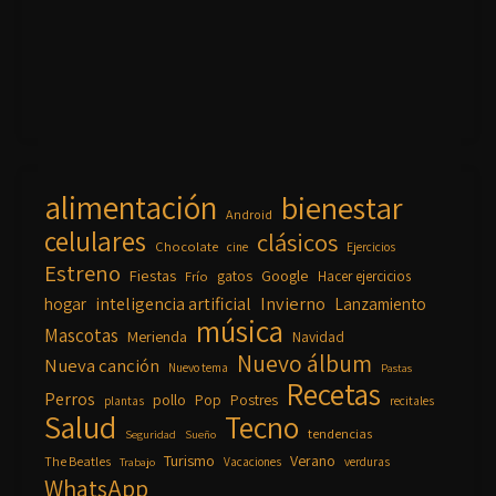
alimentación
bienestar
Android
celulares
clásicos
Chocolate
cine
Ejercicios
Estreno
Fiestas
Google
gatos
Frío
Hacer ejercicios
inteligencia artificial
Invierno
hogar
Lanzamiento
música
Mascotas
Merienda
Navidad
Nuevo álbum
Nueva canción
Nuevo tema
Pastas
Recetas
Perros
pollo
Pop
Postres
plantas
recitales
Salud
Tecno
tendencias
Seguridad
Sueño
Turismo
Verano
The Beatles
Vacaciones
verduras
Trabajo
WhatsApp