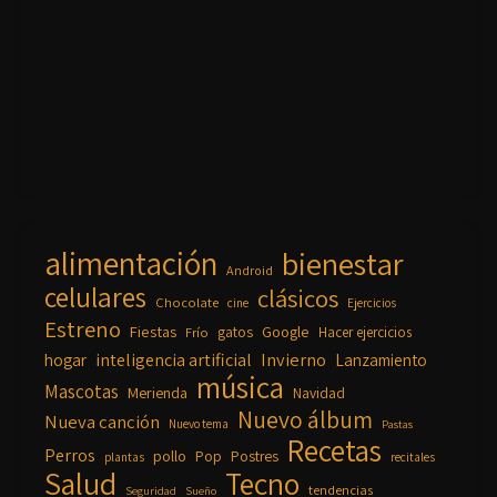
alimentación
bienestar
Android
celulares
clásicos
Chocolate
cine
Ejercicios
Estreno
Fiestas
Google
gatos
Frío
Hacer ejercicios
inteligencia artificial
Invierno
hogar
Lanzamiento
música
Mascotas
Merienda
Navidad
Nuevo álbum
Nueva canción
Nuevo tema
Pastas
Recetas
Perros
pollo
Pop
Postres
plantas
recitales
Salud
Tecno
tendencias
Seguridad
Sueño