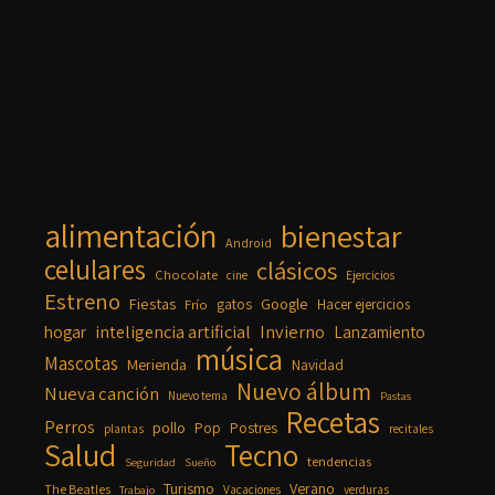
alimentación
bienestar
Android
celulares
clásicos
Chocolate
cine
Ejercicios
Estreno
Fiestas
Google
gatos
Frío
Hacer ejercicios
inteligencia artificial
Invierno
hogar
Lanzamiento
música
Mascotas
Merienda
Navidad
Nuevo álbum
Nueva canción
Nuevo tema
Pastas
Recetas
Perros
pollo
Pop
Postres
plantas
recitales
Salud
Tecno
tendencias
Seguridad
Sueño
Turismo
Verano
The Beatles
Vacaciones
verduras
Trabajo