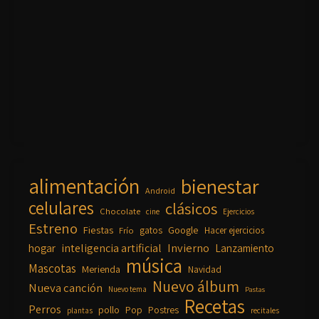
alimentación
bienestar
Android
celulares
clásicos
Chocolate
cine
Ejercicios
Estreno
Fiestas
Google
gatos
Frío
Hacer ejercicios
inteligencia artificial
Invierno
hogar
Lanzamiento
música
Mascotas
Merienda
Navidad
Nuevo álbum
Nueva canción
Nuevo tema
Pastas
Recetas
Perros
pollo
Pop
Postres
plantas
recitales