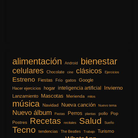
alimentación
bienestar
Android
celulares
clásicos
Chocolate
cine
Ejercicios
Estreno
Fiestas
Google
gatos
Frío
inteligencia artificial
Invierno
hogar
Hacer ejercicios
Mascotas
Lanzamiento
Merienda
mitos
música
Nueva canción
Navidad
Nuevo tema
Nuevo álbum
Perros
pollo
Pop
Pastas
plantas
Recetas
Salud
Postres
recitales
Sueño
Tecno
Turismo
tendencias
The Beatles
Trabajo