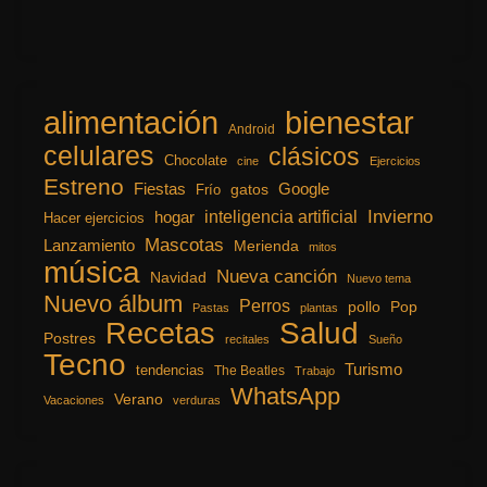
alimentación
bienestar
Android
celulares
clásicos
Chocolate
cine
Ejercicios
Estreno
Fiestas
Google
gatos
Frío
inteligencia artificial
Invierno
hogar
Hacer ejercicios
Mascotas
Lanzamiento
Merienda
mitos
música
Nueva canción
Navidad
Nuevo tema
Nuevo álbum
Perros
pollo
Pop
Pastas
plantas
Recetas
Salud
Postres
recitales
Sueño
Tecno
Turismo
tendencias
The Beatles
Trabajo
WhatsApp
Verano
Vacaciones
verduras