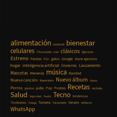
alimentación
bienestar
Android
celulares
clásicos
Chocolate
cine
Ejercicios
Estreno
Fiestas
Google
gatos
Frío
Hacer ejercicios
inteligencia artificial
Invierno
hogar
Lanzamiento
música
Mascotas
Merienda
Navidad
Nuevo álbum
Nueva canción
Nuevo tema
Pastas
Recetas
Perros
pollo
Pop
Postres
plantas
recitales
Salud
Tecno
tendencias
Seguridad
Sueño
Turismo
Verano
The Beatles
Vacaciones
verduras
Trabajo
WhatsApp