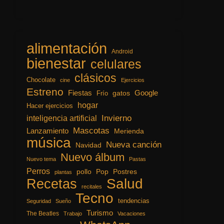
alimentación
Android
bienestar
celulares
clásicos
Chocolate
cine
Ejercicios
Estreno
Fiestas
Google
gatos
Frío
hogar
Hacer ejercicios
inteligencia artificial
Invierno
Mascotas
Lanzamiento
Merienda
música
Nueva canción
Navidad
Nuevo álbum
Nuevo tema
Pastas
Perros
pollo
Pop
Postres
plantas
Recetas
Salud
recitales
Tecno
tendencias
Seguridad
Sueño
Turismo
The Beatles
Trabajo
Vacaciones