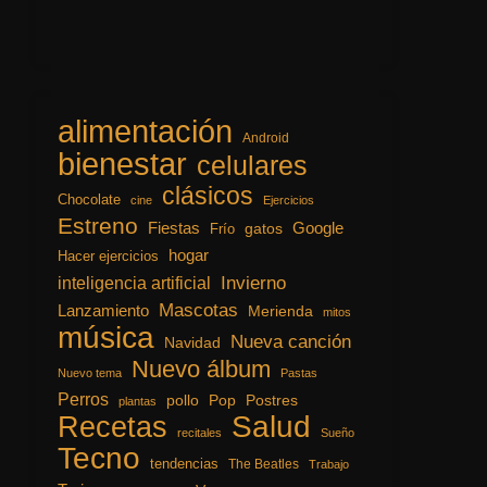
alimentación
Android
bienestar
celulares
clásicos
Chocolate
cine
Ejercicios
Estreno
Fiestas
Google
gatos
Frío
hogar
Hacer ejercicios
inteligencia artificial
Invierno
Mascotas
Lanzamiento
Merienda
mitos
música
Nueva canción
Navidad
Nuevo álbum
Nuevo tema
Pastas
Perros
pollo
Pop
Postres
plantas
Recetas
Salud
recitales
Sueño
Tecno
tendencias
The Beatles
Trabajo