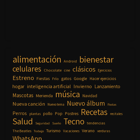
alimentación
bienestar
Android
celulares
clásicos
Chocolate
cine
Ejercicios
Estreno
Fiestas
Google
gatos
Frío
Hacer ejercicios
inteligencia artificial
Invierno
hogar
Lanzamiento
música
Mascotas
Merienda
Navidad
Nuevo álbum
Nueva canción
Nuevo tema
Pastas
Recetas
Perros
pollo
Pop
Postres
plantas
recitales
Salud
Tecno
tendencias
Seguridad
Sueño
Turismo
Verano
The Beatles
Vacaciones
verduras
Trabajo
WhatsApp