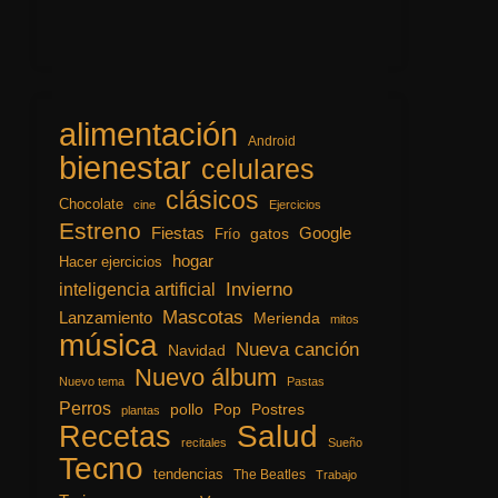
alimentación
Android
bienestar
celulares
clásicos
Chocolate
cine
Ejercicios
Estreno
Fiestas
Google
gatos
Frío
hogar
Hacer ejercicios
inteligencia artificial
Invierno
Mascotas
Lanzamiento
Merienda
mitos
música
Nueva canción
Navidad
Nuevo álbum
Nuevo tema
Pastas
Perros
pollo
Pop
Postres
plantas
Recetas
Salud
recitales
Sueño
Tecno
tendencias
The Beatles
Trabajo