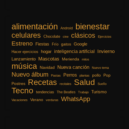
alimentación
bienestar
Android
celulares
clásicos
Chocolate
cine
Ejercicios
Estreno
Fiestas
Google
gatos
Frío
inteligencia artificial
Invierno
hogar
Hacer ejercicios
Mascotas
Lanzamiento
Merienda
mitos
música
Nueva canción
Navidad
Nuevo tema
Nuevo álbum
Perros
pollo
Pop
Pastas
plantas
Recetas
Salud
Postres
recitales
Sueño
Tecno
Turismo
tendencias
The Beatles
Trabajo
WhatsApp
Verano
Vacaciones
verduras