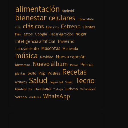
alimentación
Android
bienestar
celulares
Chocolate
clásicos
Estreno
Fiestas
cine
Ejercicios
hogar
Google
gatos
Frío
Hacer ejercicios
inteligencia artificial
Invierno
Mascotas
Lanzamiento
Merienda
música
Nueva canción
Navidad
Nuevo álbum
Perros
Nuevo tema
Pastas
Recetas
pollo
Pop
Postres
plantas
Salud
Tecno
recitales
Seguridad
Sueño
Turismo
tendencias
The Beatles
Vacaciones
Trabajo
WhatsApp
Verano
verduras