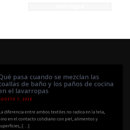
Tarde Digital
Qué pasa cuando se mezclan las
toallas de baño y los paños de cocina
en el lavarropas
AGOSTO 7, 2026
La diferencia entre ambos textiles no radica en la tela,
sino en el contacto cotidiano con piel, alimentos y
superficies, […]