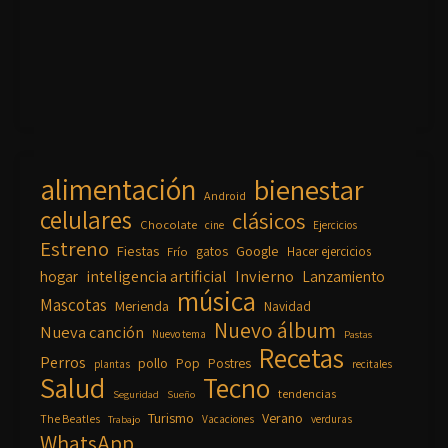
alimentación
bienestar
Android
celulares
clásicos
Chocolate
cine
Ejercicios
Estreno
Fiestas
Google
gatos
Frío
Hacer ejercicios
inteligencia artificial
Invierno
hogar
Lanzamiento
música
Mascotas
Merienda
Navidad
Nuevo álbum
Nueva canción
Nuevo tema
Pastas
Recetas
Perros
pollo
Pop
Postres
plantas
recitales
Salud
Tecno
tendencias
Seguridad
Sueño
Turismo
Verano
The Beatles
Vacaciones
verduras
Trabajo
WhatsApp