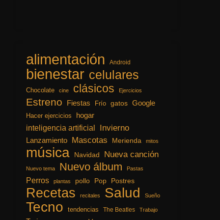
alimentación
Android
bienestar
celulares
clásicos
Chocolate
cine
Ejercicios
Estreno
Fiestas
Google
gatos
Frío
hogar
Hacer ejercicios
inteligencia artificial
Invierno
Mascotas
Lanzamiento
Merienda
mitos
música
Nueva canción
Navidad
Nuevo álbum
Nuevo tema
Pastas
Perros
pollo
Pop
Postres
plantas
Recetas
Salud
recitales
Sueño
Tecno
tendencias
The Beatles
Trabajo