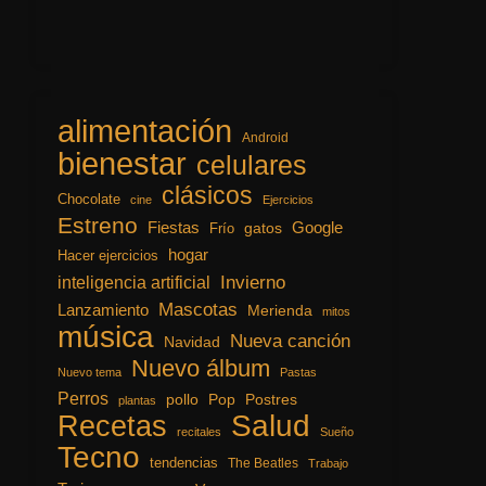
alimentación
Android
bienestar
celulares
clásicos
Chocolate
cine
Ejercicios
Estreno
Fiestas
Google
gatos
Frío
hogar
Hacer ejercicios
inteligencia artificial
Invierno
Mascotas
Lanzamiento
Merienda
mitos
música
Nueva canción
Navidad
Nuevo álbum
Nuevo tema
Pastas
Perros
pollo
Pop
Postres
plantas
Recetas
Salud
recitales
Sueño
Tecno
tendencias
The Beatles
Trabajo