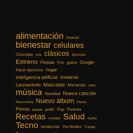
alimentación
Android
bienestar
celulares
clásicos
Chocolate
cine
Ejercicios
Estreno
Fiestas
Google
gatos
Frío
hogar
Hacer ejercicios
inteligencia artificial
Invierno
Mascotas
Lanzamiento
Merienda
mitos
música
Nueva canción
Navidad
Nuevo álbum
Nuevo tema
Pastas
Perros
pollo
Pop
Postres
plantas
Recetas
Salud
recitales
Sueño
Tecno
tendencias
The Beatles
Trabajo