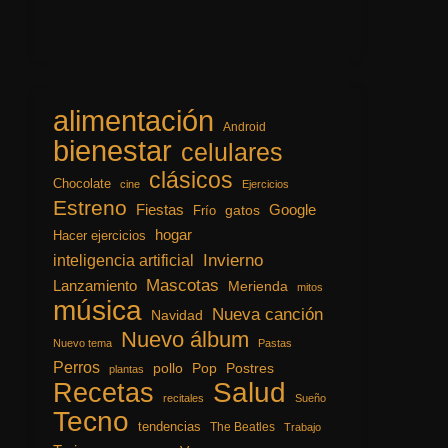
alimentación
Android
bienestar
celulares
clásicos
Chocolate
cine
Ejercicios
Estreno
Fiestas
Google
gatos
Frío
hogar
Hacer ejercicios
inteligencia artificial
Invierno
Mascotas
Lanzamiento
Merienda
mitos
música
Nueva canción
Navidad
Nuevo álbum
Nuevo tema
Pastas
Perros
pollo
Pop
Postres
plantas
Recetas
Salud
recitales
Sueño
Tecno
tendencias
The Beatles
Trabajo