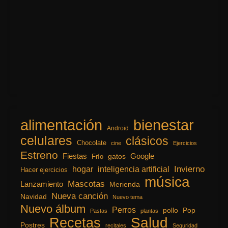
alimentación
bienestar
Android
celulares
clásicos
Chocolate
cine
Ejercicios
Estreno
Fiestas
Google
gatos
Frío
inteligencia artificial
Invierno
hogar
Hacer ejercicios
música
Mascotas
Lanzamiento
Merienda
Nueva canción
Navidad
Nuevo tema
Nuevo álbum
Perros
pollo
Pop
Pastas
plantas
Recetas
Salud
Postres
recitales
Seguridad