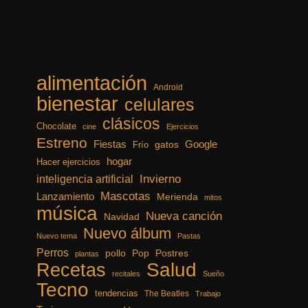
alimentación
Android
bienestar
celulares
clásicos
Chocolate
cine
Ejercicios
Estreno
Fiestas
Google
gatos
Frío
hogar
Hacer ejercicios
inteligencia artificial
Invierno
Mascotas
Lanzamiento
Merienda
mitos
música
Nueva canción
Navidad
Nuevo álbum
Nuevo tema
Pastas
Perros
pollo
Pop
Postres
plantas
Recetas
Salud
recitales
Sueño
Tecno
tendencias
The Beatles
Trabajo