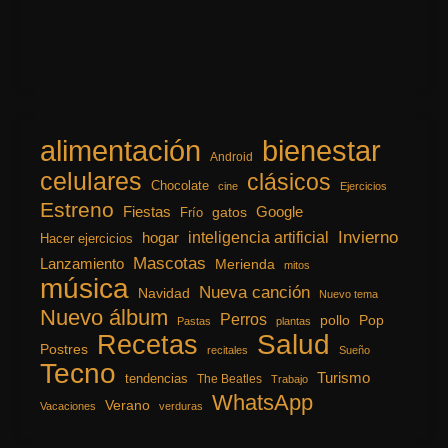
alimentación
bienestar
Android
celulares
clásicos
Chocolate
cine
Ejercicios
Estreno
Fiestas
Google
gatos
Frío
inteligencia artificial
Invierno
hogar
Hacer ejercicios
Mascotas
Lanzamiento
Merienda
mitos
música
Nueva canción
Navidad
Nuevo tema
Nuevo álbum
Perros
pollo
Pop
Pastas
plantas
Recetas
Salud
Postres
recitales
Sueño
Tecno
Turismo
tendencias
The Beatles
Trabajo
WhatsApp
Verano
Vacaciones
verduras